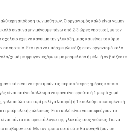
ν καλύτερη απόδοση των μαθητών. Ο οργανισμός καλό είναι να μην
καλό είναι να μην μένουμε πάνω από 2-3 ώρες νηστικοί, με τον
χολείο έχει να κάνει με την γλυκόζη, μιας και είναι το κύριο
ν σε νηστεία. Έτσι για να υπάρχει γλυκόζη στον οργανισμό καλό
 γάλα/χυμό με φρυγανιές/ψωμί με μαρμελάδα ή μέλι, ή αν βιάζεστε
ημαντικό είναι να προτιμούν τις περισσότερες ημέρες κάποιο
γές είναι σε ένα διάλλειμα να φάνε ένα φρούτο ή 1 μικρό χυμό
ς, γαλοπούλα και τυρί με λίγα λιπαρά) ή 1 κουλούρι σουσαμένιο ή
πτι μπέρ ολικής αλέσεως. Έτσι καλό είναι να αποφεύγουν το
ίναι πάντα πιο αρεστά λόγω της γλυκιάς τους γεύσεις. Για να
πιο επιβαρυντικό. Με τον τρόπο αυτό ούτε θα συνηθίζουν σε