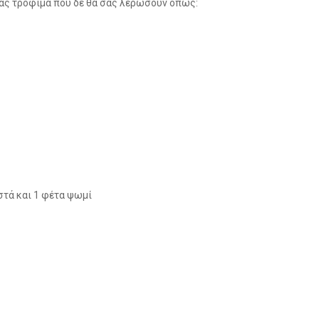
 σας τρόφιμα που δε θα σας λερώσουν όπως:
στά και 1 φέτα ψωμί