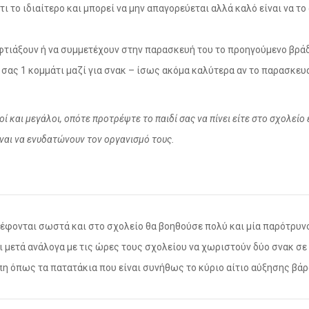
τι το ιδιαίτερο και μπορεί να μην απαγορεύεται αλλά καλό είναι να 
το φτιάξουν ή να συμμετέχουν στην παρασκευή του το προηγούμενο βρά
ί σας 1 κομμάτι μαζί για σνακ – ίσως ακόμα καλύτερα αν το παρασκευά
ί και μεγάλοι, οπότε προτρέψτε το παιδί σας να πίνει είτε στο σχολείο 
ίναι να ενυδατώνουν τον οργανισμό τους.
ρέφονται σωστά και στο σχολείο θα βοηθούσε πολύ και μία παρότρυνσ
αι μετά ανάλογα με τις ώρες τους σχολείου να χωριστούν δύο σνακ σε
πη όπως τα πατατάκια που είναι συνήθως το κύριο αίτιο αύξησης βάρ