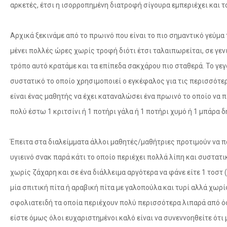
αρκετές, έτσι η ισορροπημένη διατροφή σίγουρα εμπεριέχει και τ
Αρχικά ξεκινάμε από το πρωινό που είναι το πιο σημαντικό γεύμα 
μένει πολλές ώρες χωρίς τροφή διότι έτσι ταλαιπωρείται, σε γεν
τρόπο αυτό κρατάμε και τα επίπεδα σακχάρου πιο σταθερά. Το γεγο
συστατικό το οποίο χρησιμοποιεί ο εγκέφαλος για τις περισσότερε
είναι ένας μαθητής να έχει καταναλώσει ένα πρωινό το οποίο να π
πολύ έστω 1 κριτσίνι ή 1 ποτήρι γάλα ή 1 ποτήρι χυμό ή 1 μπάρα 
Έπειτα στα διαλείμματα άλλοι μαθητές/μαθήτριες προτιμούν να πά
υγιεινό σνακ παρά κάτι το οποίο περιέχει πολλά λίπη και συστατι
χωρίς ζάχαρη και σε ένα διάλλειμα αργότερα να φάνε είτε 1 τοστ 
μία σπιτική πίτα ή αραβική πίτα με γαλοπούλα και τυρί αλλά χωρ
σφολιατειδή τα οποία περιέχουν πολύ περισσότερα λιπαρά από όσα
είστε όμως όλοι ευχαριστημένοι καλό είναι να συνεννοηθείτε ότι 