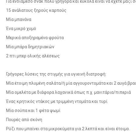
Για ενδιάμεσο σνακ πολύ γρήγορα και εύκολα είναι να έχετε μαζί
15 ανάλατους ξηρούς καρπούς
Μία μπανάνα
Ένα μικρό χυμό
Μερικά αποξηραμένα φρούτα
Μία μπάρα δημητριακών
2 πτι μπερ ολικής αλέσεως
Γρήγορες λύσεις της στιγμής για υγιεινή διατροφή:
Μία έτοιμη πλυμένη σαλάτα/ή μία αγγουροντομάτα και 2 αυγά βρα
Μία ομελέτα με διάφορα λαχανικά όπως π.χ. μανιτάρια/πιπεριά
Ένας κρητικός ντάκος με τριμμένη ντομάτα και τυρί
Μία σούπα και 1 φέτα ψωμί
Πουρές από σκόνη
Ρύζι που μπαίνει στα μικροκύματα για 2 λεπτά και είναι έτοιμο.