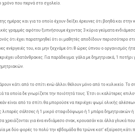
ο χρόνο που περνά στο σχολείο.
της ημέρας και για το οποίο έχουν δείξει έρευνες ότι βοηθά και στη
ικές γραμμές αφότου ξυπνήσουμε έχοντας 3 κύρια γεύματα ενδιάμεσα 
νός ότι έχει παρατηρηθεί ότι οι μαθητές αποδίδουν περισσότερο στο σ
ς ενέργειές του, και μην ξεχνάμε ότι 8 ώρες ύπνου ο οργανισμός ήτα
εριέχει υδατάνθρακες. Για παράδειγμα: γάλα με δημητριακά, 1 ποτήρι
δημητριακών.
ρουν κάτι από το σπίτι ενώ άλλοι θέλουν μόνο από το κυλικείο. Το σ
κά τα οποία δε γνωρίζετε την ποιότητά τους. Έτσι οι καλύτερες επιλο
(εάν είναι από το σπίτι θα μπορούσε να περιέχει ψωμί ολικής αλέσεω
ίς λιπαρές σάλτσες ή 1 μικρό σταφιδόψωμο ή 1 μπάρα δημητριακών ή 
 χρειάζονται για ένα ενδιάμεσο σνακ, κρουασάν και άλλα γλυκά που ε
μία με δύο φορές το πολύ την εβδομάδα θα τρώνε κατ’ εξαίρεση κάτι 