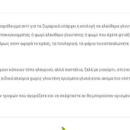
 παράδειγμα αντί για τα ζυμαρικά υπάρχει η επιλογή σε ελεύθερα γλο
ποκογκοφρέτες ή ψωμί ελεύθερο γλουτένης ή ψωμί που έχετε φτιάξει
 Όμως όσον αφορά το κρέας, τα πουλερικά, τα ψάρια τα καταναλώνετε 
χουν κάποιον τύπο αλευριού, αλλά παστέλια, ζελέ με γιαούρτι, σπιτ
α ειδικά αλεύρια χωρίς γλουτένη ορισμένα γλυκά είναι ακόμα πιο νόστ
 των τροφών που αγοράζετε και να σκέφτεστε αν θα μπορούσαν ορισμέ