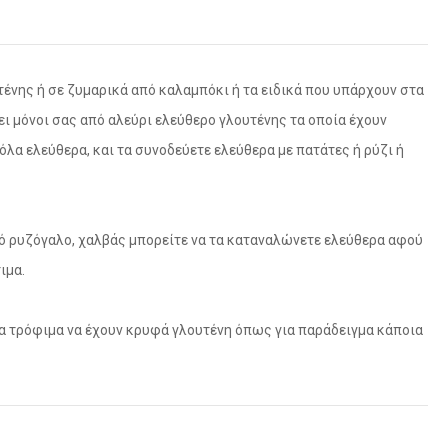
υτένης ή σε ζυμαρικά από καλαμπόκι ή τα ειδικά που υπάρχουν στα
 μόνοι σας από αλεύρι ελεύθερο γλουτένης τα οποία έχουν
όλα ελεύθερα, και τα συνοδεύετε ελεύθερα με πατάτες ή ρύζι ή
ικό ρυζόγαλο, χαλβάς μπορείτε να τα καταναλώνετε ελεύθερα αφού
ιμα.
να τρόφιμα να έχουν κρυφά γλουτένη όπως για παράδειγμα κάποια