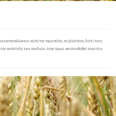
α καταναλώσουν αυτή την πρωτεΐνη, τη γλουτένη, διότι τους
στην ανάπτυξη των παιδιών, όταν όμως ακολουθηθεί σωστά η