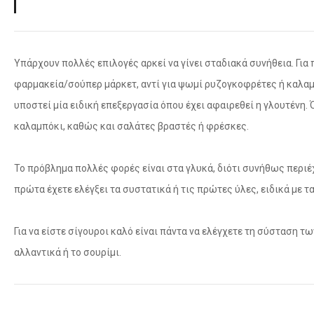
Υπάρχουν πολλές επιλογές αρκεί να γίνει σταδιακά συνήθεια. Για
φαρμακεία/σούπερ μάρκετ, αντί για ψωμί ρυζογκοφρέτες ή καλαμ
υποστεί μία ειδική επεξεργασία όπου έχει αφαιρεθεί η γλουτένη.
καλαμπόκι, καθώς και σαλάτες βραστές ή φρέσκες.
Το πρόβλημα πολλές φορές είναι στα γλυκά, διότι συνήθως περιέ
πρώτα έχετε ελέγξει τα συστατικά ή τις πρώτες ύλες, ειδικά με τ
Για να είστε σίγουροι καλό είναι πάντα να ελέγχετε τη σύσταση
αλλαντικά ή το σουρίμι.